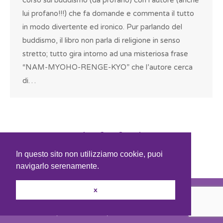
corso sul buddismo (da profano) con l’autore (anche
lui profano!!!) che fa domande e commenta il tutto
in modo divertente ed ironico. Pur parlando del
buddismo, il libro non parla di religione in senso
stretto; tutto gira intorno ad una misteriosa frase
“NAM-MYOHO-RENGE-KYO” che l’autore cerca
di…
1
2
3
4
→
In questo sito non utilizziamo cookie, puoi
navigarlo serenamente.
x
youhost
solution