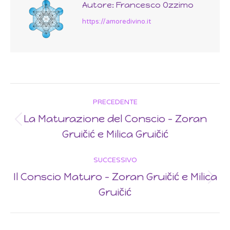
Autore:
Francesco Ozzimo
https://amoredivino.it
Post
PRECEDENTE
navigation
La Maturazione del Conscio – Zoran
Previous
Gruičić e Milica Gruičić
post:
SUCCESSIVO
Il Conscio Maturo – Zoran Gruičić e Milica
Next
Gruičić
post: