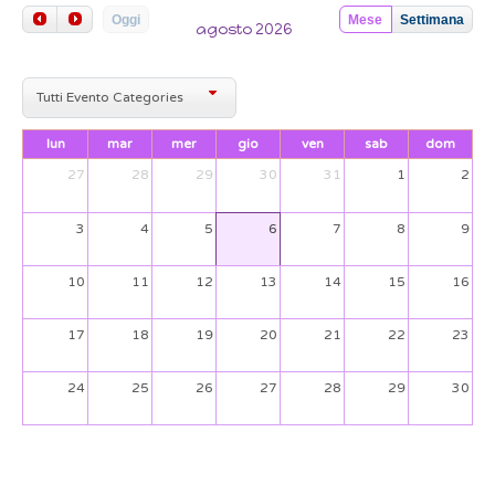
Oggi
Mese
Settimana
agosto 2026
Tutti Evento Categories
lun
mar
mer
gio
ven
sab
dom
27
28
29
30
31
1
2
3
4
5
6
7
8
9
10
11
12
13
14
15
16
17
18
19
20
21
22
23
24
25
26
27
28
29
30
31
1
2
3
4
5
6