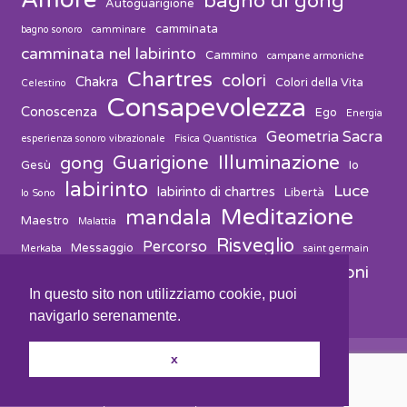
bagno di gong
Autoguarigione
camminata
bagno sonoro
camminare
camminata nel labirinto
Cammino
campane armoniche
Chartres
colori
Chakra
Colori della Vita
Celestino
Consapevolezza
Conoscenza
Ego
Energia
Geometria Sacra
esperienza sonoro vibrazionale
Fisica Quantistica
Guarigione
Illuminazione
gong
Gesù
Io
labirinto
Luce
labirinto di chartres
Libertà
Io Sono
Meditazione
mandala
Maestro
Malattia
Risveglio
Percorso
Messaggio
Merkaba
saint germain
vibrazioni
suono
solvitur ambulando
Salute
Spiritualità
In questo sito non utilizziamo cookie, puoi
navigarlo serenamente.
x
youhost
solution