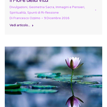
Il Fiore della Vita
Divulgazioni
,
Geometria Sacra
,
Immagini e Pensieri
,
Spiritualità
,
Spunti di Ri-flessione
Di
Francesco Ozzimo
9 Dicembre 2016
Vedi articolo...