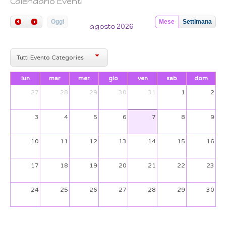
Calendario Eventi
Oggi
Mese
Settimana
agosto 2026
Tutti Evento Categories
lun
mar
mer
gio
ven
sab
dom
27
28
29
30
31
1
2
3
4
5
6
7
8
9
10
11
12
13
14
15
16
17
18
19
20
21
22
23
24
25
26
27
28
29
30
31
1
2
3
4
5
6