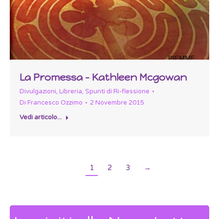
La Promessa – Kathleen Mcgowan
Divulgazioni
,
Libreria
,
Spunti di Ri-flessione
Di
Francesco Ozzimo
2 Novembre 2015
Vedi articolo...
1
2
3
→