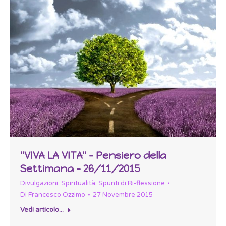
"VIVA LA VITA" – Pensiero della
Settimana – 26/11/2015
Divulgazioni
,
Spiritualità
,
Spunti di Ri-flessione
Di
Francesco Ozzimo
27 Novembre 2015
Vedi articolo...