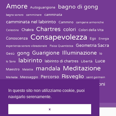
Amore
bagno di gong
Autoguarigione
camminata
bagno sonoro
camminare
camminata nel labirinto
Cammino
campane armoniche
Chartres
colori
Chakra
Colori della Vita
Celestino
Consapevolezza
Conoscenza
Ego
Energia
Geometria Sacra
esperienza sonoro vibrazionale
Fisica Quantistica
Guarigione
Illuminazione
gong
Gesù
Io
labirinto
Luce
labirinto di chartres
Libertà
Io Sono
Meditazione
mandala
Maestro
Malattia
Risveglio
Percorso
Messaggio
Merkaba
saint germain
vibrazioni
suono
solvitur ambulando
Salute
Spiritualità
In questo sito non utilizziamo cookie, puoi
navigarlo serenamente.
x