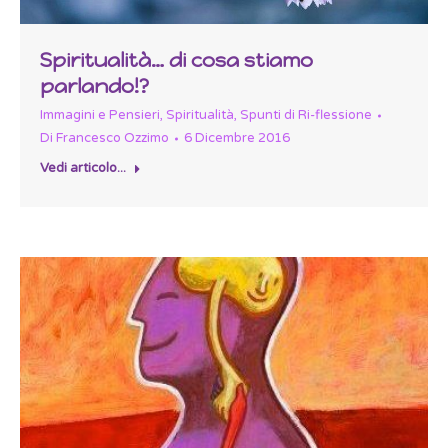
Spiritualità… di cosa stiamo
parlando!?
Immagini e Pensieri
,
Spiritualità
,
Spunti di Ri-flessione
Di
Francesco Ozzimo
6 Dicembre 2016
Vedi articolo...