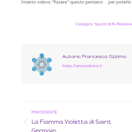
Intanto volevo “fissare” questo pensiero… per poterlo 
Category:
Spunti di Ri-flession
Autore:
Francesco Ozzimo
https://amoredivino.it
Post
PRECEDENTE
navigation
La Fiamma Violetta di Saint
Previous
Germain