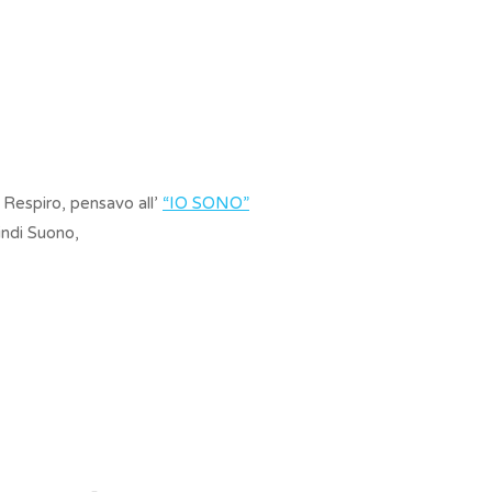
 Respiro, pensavo all’
“IO SONO”
indi Suono,