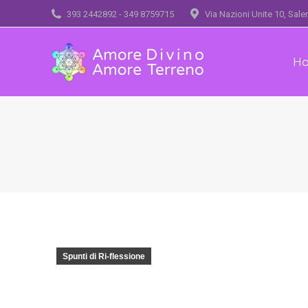
393 2442892 - 349 8759715
Via Nazioni Unite 10, Sal
H
Spunti di Ri-flessione