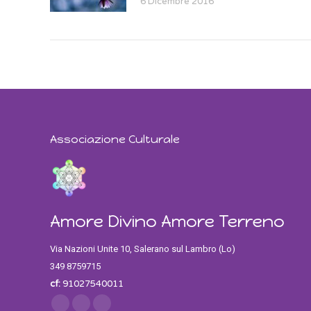
6 Dicembre 2016
Associazione Culturale
Amore Divino Amore Terreno
Via Nazioni Unite 10, Salerano sul Lambro (Lo)
349 8759715
cf:
91027540011
Find us on:
Facebook
Twitter
Instagram