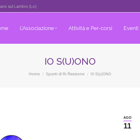
erano sul Lambro (Lo)
ome
L’Associazione
Attività e Per-corsi
Eventi
IO S(U)ONO
You are here:
Home
Spunti di Ri-flessione
IO S(u)ONO
AGO
11