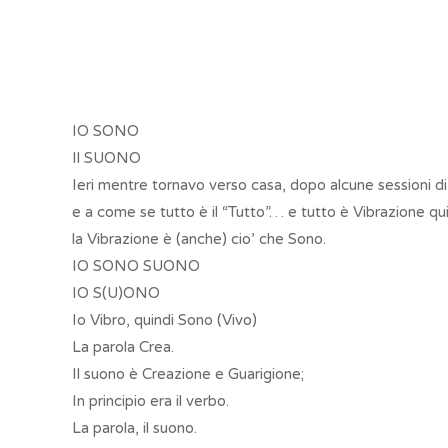
IO SONO
Il SUONO
Ieri mentre tornavo verso casa, dopo alcune sessioni di
e a come se tutto è il “Tutto”… e tutto è Vibrazione qu
la Vibrazione è (anche) cio’ che Sono.
IO SONO SUONO
IO S(U)ONO
Io Vibro, quindi Sono (Vivo)
La parola Crea.
Il suono è Creazione e Guarigione;
In principio era il verbo.
La parola, il suono.