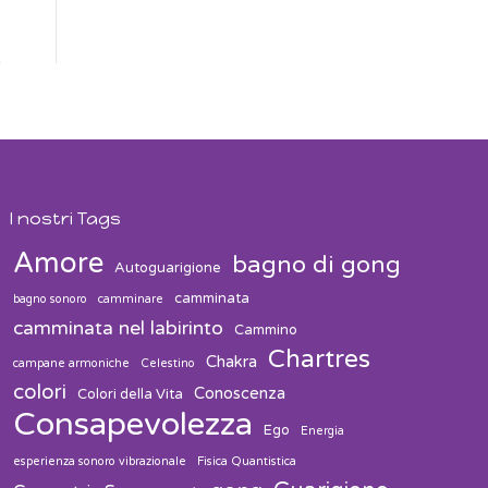
I nostri Tags
Amore
bagno di gong
Autoguarigione
camminata
bagno sonoro
camminare
camminata nel labirinto
Cammino
Chartres
Chakra
campane armoniche
Celestino
colori
Conoscenza
Colori della Vita
Consapevolezza
Ego
Energia
esperienza sonoro vibrazionale
Fisica Quantistica