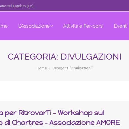
erano sul Lambro (Lo)
ome
L’Associazione
Attività e Per-corsi
Eventi
CATEGORIA:
DIVULGAZIONI
You are here:
Home
Categoria "Divulgazioni"
 per RitrovarTi – Workshop sul
o di Chartres – Associazione AMORE