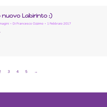
o nuovo Labirinto :)
magini
Di
Francesco Ozzimo
1 Febbraio 2017
2
3
4
5
→