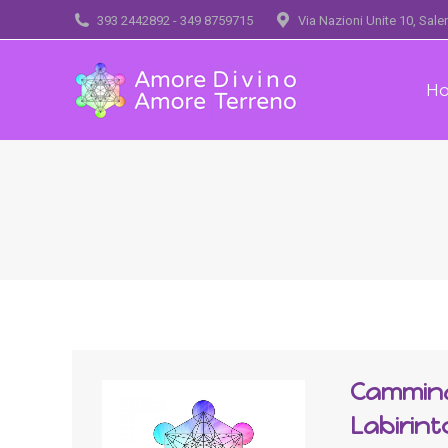
393 2442892 - 349 8759715
Via Nazioni Unite 10, Sal
H
Cammina
Labirint