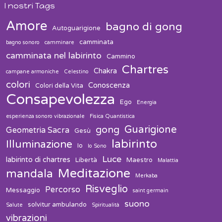
I nostri Tags
Amore
bagno di gong
Autoguarigione
camminata
bagno sonoro
camminare
camminata nel labirinto
Cammino
Chartres
Chakra
campane armoniche
Celestino
colori
Conoscenza
Colori della Vita
Consapevolezza
Ego
Energia
esperienza sonoro vibrazionale
Fisica Quantistica
Guarigione
gong
Geometria Sacra
Gesù
labirinto
Illuminazione
Io
Io Sono
Luce
labirinto di chartres
Libertà
Maestro
Malattia
Meditazione
mandala
Merkaba
Risveglio
Percorso
Messaggio
saint germain
suono
solvitur ambulando
Salute
Spiritualità
vibrazioni