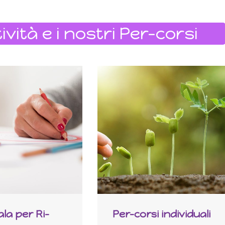
ività e i nostri Per-corsi
la per Ri-
Per-corsi individuali