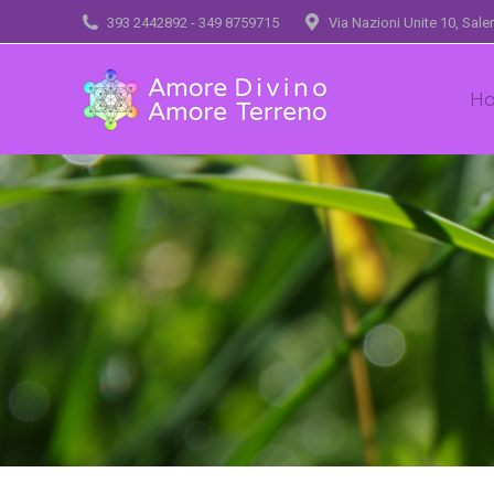
393 2442892 - 349 8759715
Via Nazioni Unite 10, Sal
H