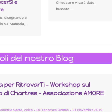
cerSi e
Chiedete e vi sarà dato,
re
bussate…
o, disegnando e
o sui Mandala,…
coli del nostro Blog
 per RitrovarTi – Workshop sul
o di Chartres – Associazione AMORE
ometria Sacra
,
Video
Di
Francesco Ozzimo
21 Novembre 2019