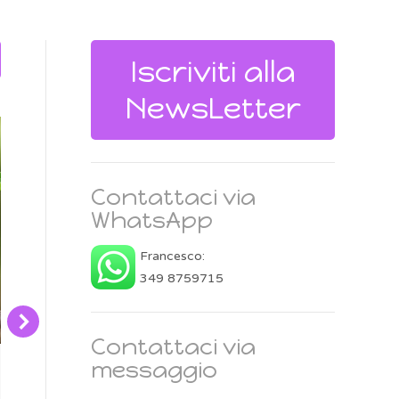
Iscriviti alla
NewsLetter
Contattaci via
WhatsApp
Francesco:
349 8759715
Contattaci via
messaggio
I colori della Vita
Sessioni In