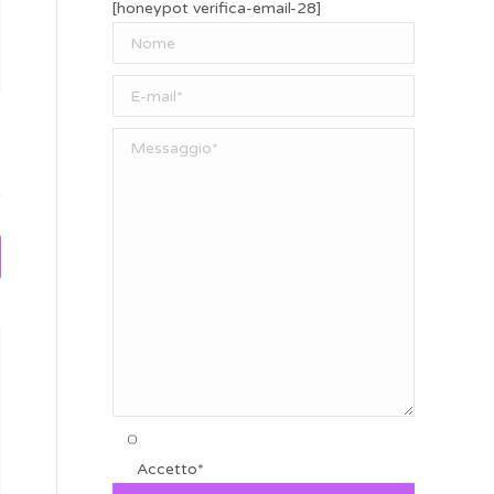
di Respiro
[honeypot verifica-email-28]
Il Per-Corso Evolutivo di
consapev
Caterina e…
Conosci e usa i
Accetto*