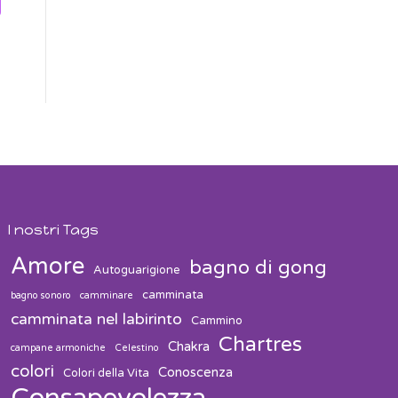
I nostri Tags
Amore
bagno di gong
Autoguarigione
camminata
bagno sonoro
camminare
camminata nel labirinto
Cammino
Chartres
Chakra
campane armoniche
Celestino
colori
Conoscenza
Colori della Vita
Consapevolezza