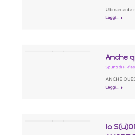
Ultimamente n
Leggi...
Anche q
Spunti di Ri-fle
ANCHE QUESTO
Leggi...
Io S(u)