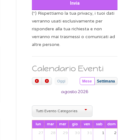
(*) Rispettiamo la tua privacy, i tuoi dati
verranno usati esclusivamente per
rispondere alla tua richiesta e non
verranno mai trasmessi o comunicati ad
altre persone.
Calendario Eventi
Oggi
Mese
Settimana
agosto 2026
Tutti Evento Categories
lun
mar
mer
gio
ven
sab
dom
27
28
29
30
31
1
2