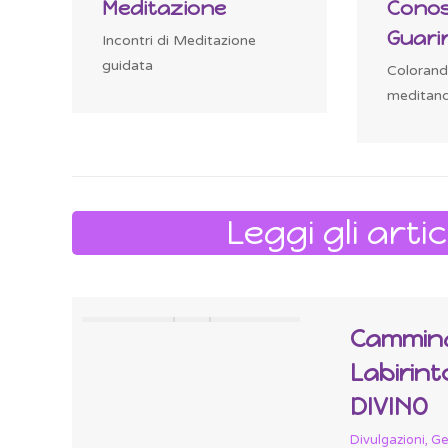
Meditazione
Conos
Guari
e
Incontri di Meditazione
guidata
Colorand
meditand
Leggi gli arti
Cammina
Labirint
DIVINO
Divulgazioni
,
Ge