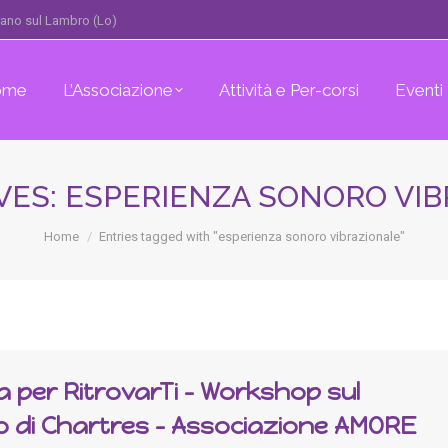
erano sul Lambro (Lo)
ome
L’Associazione
Attività e Per-corsi
Eventi
VES:
ESPERIENZA SONORO VIB
You are here:
Home
Entries tagged with "esperienza sonoro vibrazionale"
 per RitrovarTi – Workshop sul
o di Chartres – Associazione AMORE