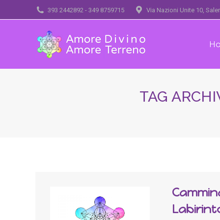
393 2442892 - 349 8759715
Via Nazioni Unite 10, Sal
H
TAG ARCHI
Cammina
Labirint