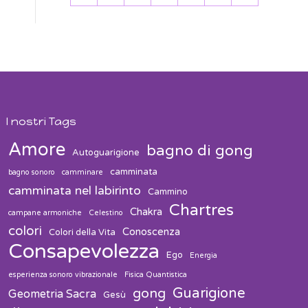
31
1
2
3
4
5
6
I nostri Tags
Amore
bagno di gong
Autoguarigione
camminata
bagno sonoro
camminare
camminata nel labirinto
Cammino
Chartres
Chakra
campane armoniche
Celestino
colori
Conoscenza
Colori della Vita
Consapevolezza
Ego
Energia
esperienza sonoro vibrazionale
Fisica Quantistica
Guarigione
gong
Geometria Sacra
Gesù