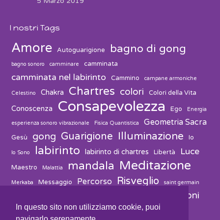
5 Marzo 2019
I nostri Tags
Amore
bagno di gong
Autoguarigione
camminata
bagno sonoro
camminare
camminata nel labirinto
Cammino
campane armoniche
Chartres
colori
Chakra
Colori della Vita
Celestino
Consapevolezza
Conoscenza
Ego
Energia
Geometria Sacra
esperienza sonoro vibrazionale
Fisica Quantistica
Guarigione
Illuminazione
gong
Gesù
Io
labirinto
Luce
labirinto di chartres
Libertà
Io Sono
Meditazione
mandala
Maestro
Malattia
Risveglio
Percorso
Messaggio
Merkaba
saint germain
vibrazioni
suono
solvitur ambulando
Salute
Spiritualità
In questo sito non utilizziamo cookie, puoi
navigarlo serenamente.