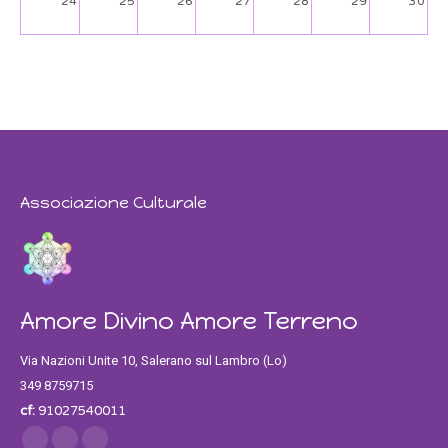
24
25
26
27
28
29
30
31
1
2
3
4
5
6
Associazione Culturale
Amore Divino Amore Terreno
Via Nazioni Unite 10, Salerano sul Lambro (Lo)
349 8759715
cf:
91027540011
Find us on: