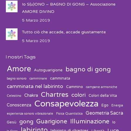
Io S(u)ONO – BAGNO DI GONG – Associazione
AMORE DIVINO
5 Marzo 2019
Tutto ciò che accade, accade giustamente
5 Marzo 2019
I nostri Tags
Amore
bagno di gong
Autoguarigione
camminata
bagno sonoro
camminare
camminata nel labirinto
Cammino
campane armoniche
Chartres
colori
Chakra
Colori della Vita
Celestino
Consapevolezza
Conoscenza
Ego
Energia
Geometria Sacra
esperienza sonoro vibrazionale
Fisica Quantistica
Guarigione
Illuminazione
gong
Gesù
Io
labirinto
Luce
labirinto di chartres
Libertà