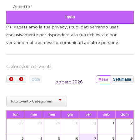
Accetto*
(*) Rispettiamo la tua privacy, i tuoi dati verranno usati
esclusivamente per rispondere alla tua richiesta e non
verranno mai trasmessi o comunicati ad altre persone.
Calendario Eventi
Oggi
Mese
Settimana
agosto 2026
Tutti Evento Categories
lun
mar
mer
gio
ven
sab
dom
27
28
29
30
31
1
2
3
4
5
6
7
8
9