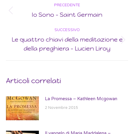
Post
PRECEDENTE
navigation
Io Sono – Saint Germain
Previous
post:
SUCCESSIVO
Le quattro chiavi della meditazione e
Next
della preghiera – Lucien Liroy
post:
Articoli correlati
La Promessa – Kathleen Mcgowan
2 Novembre 2015
Il vangelo di Maria Maddalena –