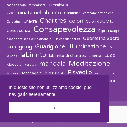
camminata
bagno sonoro
camminare
camminata nel labirinto
Cammino
campane armoniche
Chartres
colori
Chakra
Colori della Vita
Celestino
Consapevolezza
Conoscenza
Ego
Energia
Geometria Sacra
esperienza sonoro vibrazionale
Fisica Quantistica
Guarigione
Illuminazione
gong
Gesù
Io
labirinto
Luce
labirinto di chartres
Libertà
Io Sono
Meditazione
mandala
Maestro
Malattia
Risveglio
Percorso
Messaggio
Merkaba
saint germain
vibrazioni
suono
solvitur ambulando
Salute
Spiritualità
In questo sito non utilizziamo cookie, puoi
navigarlo serenamente.
x
youhost
solution