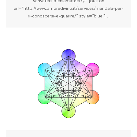
scriveteci o chiamateci 🙂 [button
url=”http://www.amoredivino.it/services/mandala-per-
ri-conoscersi-e-guarire/” style=”blue”]…