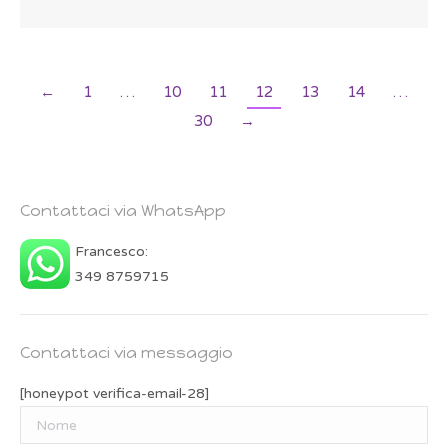
←
1
…
10
11
12
13
14
…
30
→
Contattaci via WhatsApp
Francesco:
349 8759715
Contattaci via messaggio
[honeypot verifica-email-28]