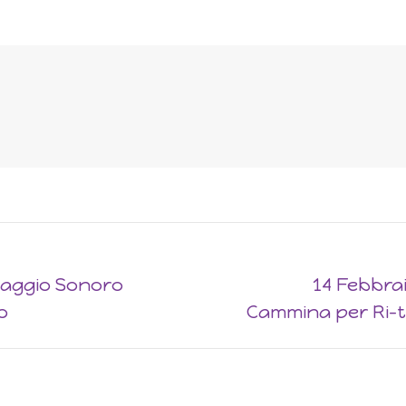
Viaggio Sonoro
14 Febbrai
Next
o
Cammina per Ri-tr
post: