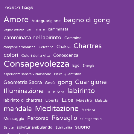
I nostri Tags
Amore
bagno di gong
Autoguarigione
camminata
bagno sonoro
camminare
camminata nel labirinto
Cammino
Chartres
Chakra
campane armoniche
Celestino
colori
Conoscenza
Colori della Vita
Consapevolezza
Ego
Energia
esperienza sonoro vibrazionale
Fisica Quantistica
Guarigione
gong
Geometria Sacra
Gesù
labirinto
Illuminazione
Io
Io Sono
Luce
labirinto di chartres
Libertà
Maestro
Malattia
Meditazione
mandala
Merkaba
Risveglio
Percorso
Messaggio
saint germain
suono
solvitur ambulando
Salute
Spiritualità