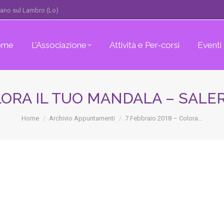
erano sul Lambro (Lo)
ome
L’Associazione
Attività e Per-corsi
Eventi
OLORA IL TUO MANDALA – SALE
You are here:
Home
Archivio Appuntamenti
7 Febbraio 2018 – Colora…