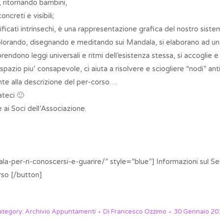
, ritornando bambini,
ncreti e visibili;
ificati intrinsechi, è una rappresentazione grafica del nostro sist
colorando, disegnando e meditando sui Mandala, si elaborano ad un liv
endono leggi universali e ritmi dell’esistenza stessa, si accoglie e 
spazio piu’ consapevole, ci aiuta a risolvere e sciogliere “nodi” anti
ente alla descrizione del per-corso…
ateci 🙂
 ai Soci dell’Associazione.
a-per-ri-conoscersi-e-guarire/” style=”blue”] Informazioni sul Se
orso [/button]
ategory:
Archivio Appuntamenti
Di
Francesco Ozzimo
30 Gennaio 20