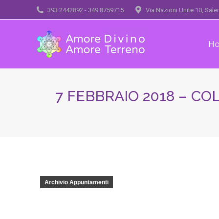
393 2442892 - 349 8759715
Via Nazioni Unite 10, Sal
H
7 FEBBRAIO 2018 – C
Archivio Appuntamenti