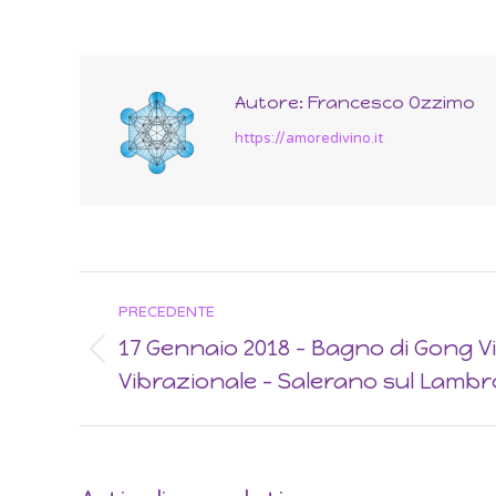
Autore:
Francesco Ozzimo
https://amoredivino.it
Post
PRECEDENTE
navigation
17 Gennaio 2018 – Bagno di Gong 
Previous
Vibrazionale – Salerano sul Lambr
post: