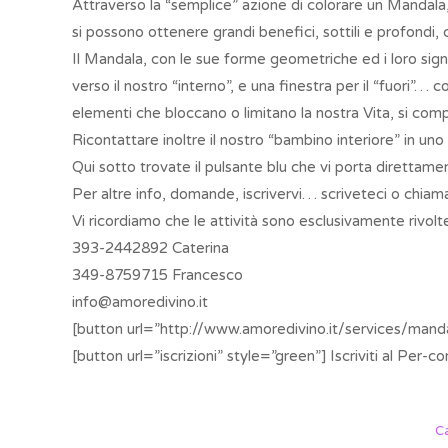
Attraverso la “semplice” azione di colorare un Mandala
si possono ottenere grandi benefici, sottili e profondi, co
Il Mandala, con le sue forme geometriche ed i loro sign
verso il nostro “interno”, e una finestra per il “fuori”… 
elementi che bloccano o limitano la nostra Vita, si compr
Ricontattare inoltre il nostro “bambino interiore” in uno 
Qui sotto trovate il pulsante blu che vi porta direttam
Per altre info, domande, iscrivervi… scriveteci o chiam
Vi ricordiamo che le attività sono esclusivamente rivolte
393-2442892 Caterina
349-8759715 Francesco
info@amoredivino.it
[button url=”http://www.amoredivino.it/services/mandal
[button url=”iscrizioni” style=”green”] Iscriviti al Per-c
C