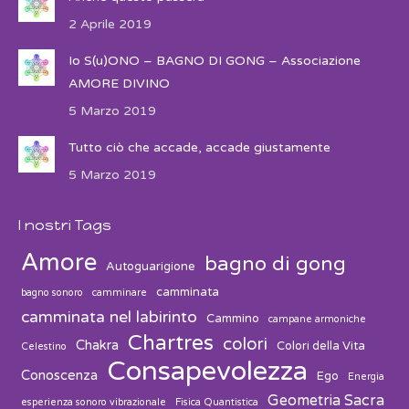
2 Aprile 2019
Io S(u)ONO – BAGNO DI GONG – Associazione
AMORE DIVINO
5 Marzo 2019
Tutto ciò che accade, accade giustamente
5 Marzo 2019
I nostri Tags
Amore
bagno di gong
Autoguarigione
camminata
bagno sonoro
camminare
camminata nel labirinto
Cammino
campane armoniche
Chartres
colori
Chakra
Colori della Vita
Celestino
Consapevolezza
Conoscenza
Ego
Energia
Geometria Sacra
esperienza sonoro vibrazionale
Fisica Quantistica