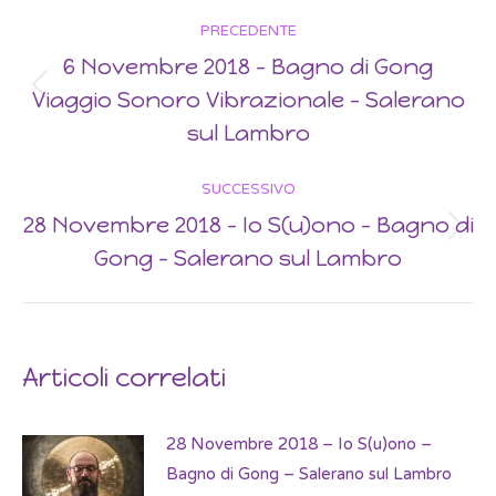
Post
PRECEDENTE
navigation
6 Novembre 2018 – Bagno di Gong
Viaggio Sonoro Vibrazionale – Salerano
Previous
post:
sul Lambro
SUCCESSIVO
28 Novembre 2018 – Io S(u)ono – Bagno di
Next
Gong – Salerano sul Lambro
post:
Articoli correlati
28 Novembre 2018 – Io S(u)ono –
Bagno di Gong – Salerano sul Lambro