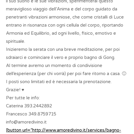
il suo suono e le sue vibrazioni, sperimenterai questo
meraviglioso viaggio dell’Anima e del corpo guidato da
penetranti vibrazioni armoniose, che come cristalli di Luce
entrano in risonanza con ogni cellula del corpo, riportando
Armonia ed Equilibrio, ad ogni livello, fisico, emotivo e
spirituale.
Inizieremo la serata con una breve meditazione, per poi
sdraiarci e cominciare il vero e proprio bagno di Gong.
Al termine avremo un momento di condivisione
dell’esperienza (per chi vorrà) per poi fare ritorno a casa. 🙂
I posti sono limitati ed è necessaria la prenotazione.
Grazie! ♥
Per tutte le info:
Caterina 393.2442892
Francesco 349.8759715
info@amoredivino.it
[button url=”http://www.amoredivino.it/services/bagno-