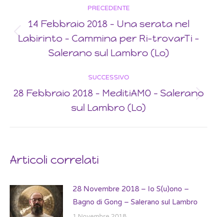
Post
PRECEDENTE
navigation
14 Febbraio 2018 – Una serata nel
Labirinto – Cammina per Ri-trovarTi –
Previous
post:
Salerano sul Lambro (Lo)
SUCCESSIVO
28 Febbraio 2018 – MeditiAMO – Salerano
Next
sul Lambro (Lo)
post:
Articoli correlati
28 Novembre 2018 – Io S(u)ono –
Bagno di Gong – Salerano sul Lambro
1 Novembre 2018