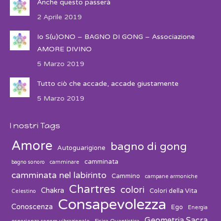
Anche questo passerà
2 Aprile 2019
Io S(u)ONO – BAGNO DI GONG – Associazione
AMORE DIVINO
5 Marzo 2019
Tutto ciò che accade, accade giustamente
5 Marzo 2019
I nostri Tags
Amore
bagno di gong
Autoguarigione
camminata
bagno sonoro
camminare
camminata nel labirinto
Cammino
campane armoniche
Chartres
colori
Chakra
Colori della Vita
Celestino
Consapevolezza
Conoscenza
Ego
Energia
Geometria Sacra