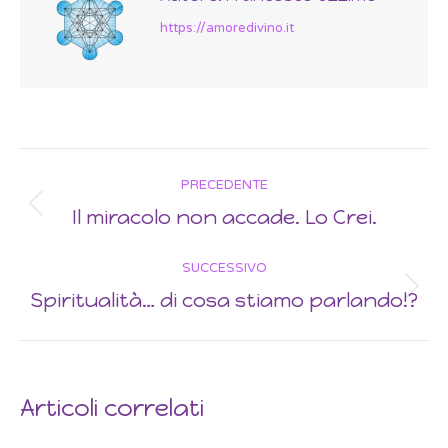
https://amoredivino.it
Post
PRECEDENTE
navigation
Il miracolo non accade. Lo Crei.
Previous
post:
SUCCESSIVO
Spiritualità… di cosa stiamo parlando!?
Next
post:
Articoli correlati