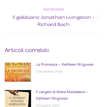
post:
SUCCESSIVO
Il gabbiano Jonathan Livingston –
Next
Richard Bach
post:
Articoli correlati
La Promessa – Kathleen Mcgowan
2 Novembre 2015
Il vangelo di Maria Maddalena –
Kathleen Mcgowan
19 Agosto 2015