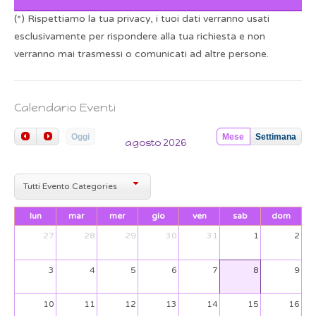
(*) Rispettiamo la tua privacy, i tuoi dati verranno usati
esclusivamente per rispondere alla tua richiesta e non
verranno mai trasmessi o comunicati ad altre persone.
Calendario Eventi
Oggi
Mese
Settimana
agosto 2026
Tutti Evento Categories
lun
mar
mer
gio
ven
sab
dom
27
28
29
30
31
1
2
3
4
5
6
7
8
9
10
11
12
13
14
15
16