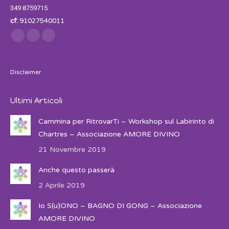
349 8759715
cf:
91027540011
Find us on:
Facebook
Twitter
Instagram
Disclaimer
Ultimi Articoli
Cammina per RitrovarTi – Workshop sul Labirinto di
Chartres – Associazione AMORE DIVINO
21 Novembre 2019
Anche questo passerà
2 Aprile 2019
Io S(u)ONO – BAGNO DI GONG – Associazione
AMORE DIVINO