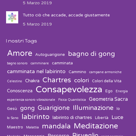
5 Marzo 2019
Tutto ciò che accade, accade giustamente
5 Marzo 2019
I nostri Tags
Amore
bagno di gong
Autoguarigione
camminata
bagno sonoro
camminare
camminata nel labirinto
Cammino
campane armoniche
Chartres
colori
Chakra
Colori della Vita
Celestino
Consapevolezza
Conoscenza
Ego
Energia
Geometria Sacra
esperienza sonoro vibrazionale
Fisica Quantistica
Guarigione
Illuminazione
gong
Gesù
Io
labirinto
Luce
labirinto di chartres
Libertà
Io Sono
Meditazione
mandala
Maestro
Malattia
Risveglio
Percorso