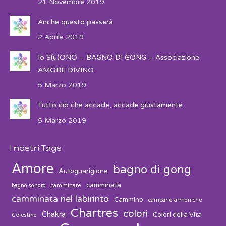
21 Novembre 2019
Anche questo passerà
2 Aprile 2019
Io S(u)ONO – BAGNO DI GONG – Associazione
AMORE DIVINO
5 Marzo 2019
Tutto ciò che accade, accade giustamente
5 Marzo 2019
I nostri Tags
Amore
bagno di gong
Autoguarigione
camminata
bagno sonoro
camminare
camminata nel labirinto
Cammino
campane armoniche
Chartres
colori
Chakra
Colori della Vita
Celestino