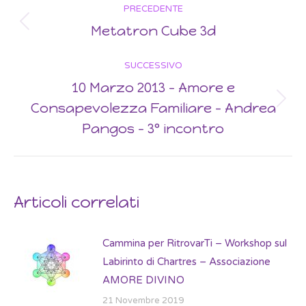
PRECEDENTE
navigation
Metatron Cube 3d
Previous
post:
SUCCESSIVO
10 Marzo 2013 – Amore e
Consapevolezza Familiare – Andrea
Next
post:
Pangos – 3° incontro
Articoli correlati
Cammina per RitrovarTi – Workshop sul
Labirinto di Chartres – Associazione
AMORE DIVINO
21 Novembre 2019