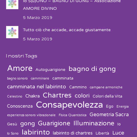
Io S(u)ONO – BAGNO DI GONG – Associazione
AMORE DIVINO
5 Marzo 2019
Tutto ciò che accade, accade giustamente
5 Marzo 2019
I nostri Tags
Amore
bagno di gong
Autoguarigione
camminata
bagno sonoro
camminare
camminata nel labirinto
Cammino
campane armoniche
Chartres
colori
Chakra
Colori della Vita
Celestino
Consapevolezza
Conoscenza
Ego
Energia
Geometria Sacra
esperienza sonoro vibrazionale
Fisica Quantistica
Guarigione
Illuminazione
gong
Gesù
Io
labirinto
Luce
labirinto di chartres
Libertà
Io Sono