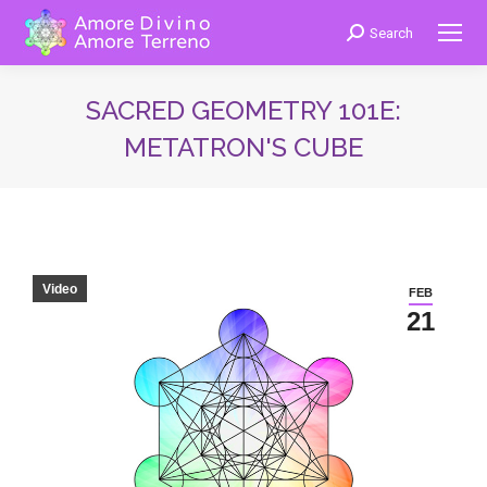
Search
Cerca:
SACRED GEOMETRY 101E:
METATRON'S CUBE
You are here:
Video
FEB
21