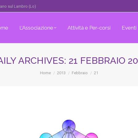
erano sul Lambro (Lo)
ome
L’Associazione
Attività e Per-corsi
Eventi
AILY ARCHIVES:
21 FEBBRAIO 20
You are here:
Home
2013
Febbraio
21