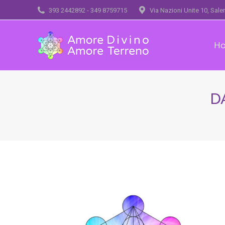
393 2442892 - 349 8759715
Via Nazioni Unite 10, Sal
H
D