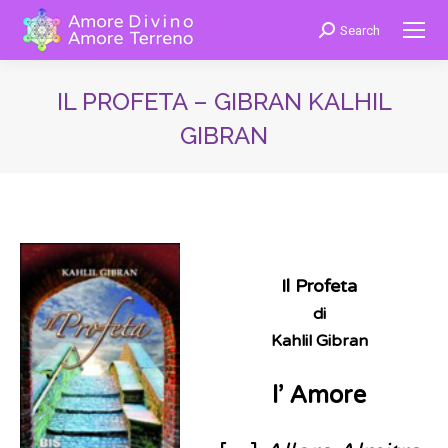
Search
Cerca:
IL PROFETA – GIBRAN KALHIL
GIBRAN
You are here:
e un cato di l
Il Profeta
di
Kahlil Gibran
l’ Amore