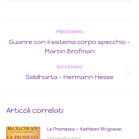
Post
PRECEDENTE
navigation
Guarire con il sistema corpo specchio –
Previous
Martin Brofman
post:
SUCCESSIVO
Siddharta – Hermann Hesse
Next
post:
Articoli correlati
La Promessa – Kathleen Mcgowan
2 Novembre 2015