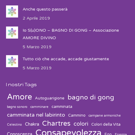
Anche questo passerà
2 Aprile 2019
Io S(u)ONO – BAGNO DI GONG – Associazione
AMORE DIVINO
5 Marzo 2019
Tutto ciò che accade, accade giustamente
5 Marzo 2019
I nostri Tags
Amore
bagno di gong
Autoguarigione
camminata
bagno sonoro
camminare
camminata nel labirinto
Cammino
campane armoniche
Chartres
colori
Chakra
Colori della Vita
Celestino
Consapevolezza
Conoscenza
Ego
Energia