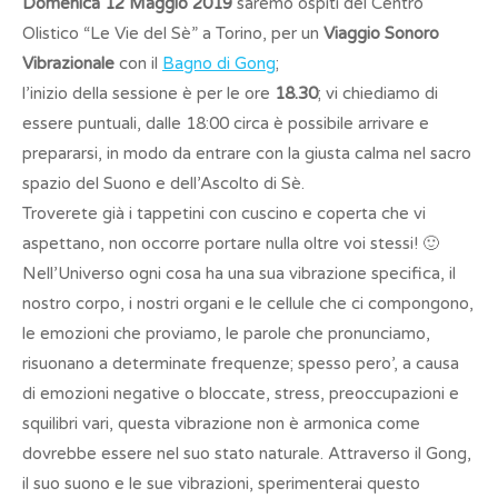
Domenica 12 Maggio 2019
saremo ospiti del Centro
Olistico “Le Vie del Sè” a Torino, per un
Viaggio Sonoro
Vibrazionale
con il
Bagno di Gong
;
l’inizio della sessione è per le ore
18.30
; vi chiediamo di
essere puntuali, dalle 18:00 circa è possibile arrivare e
prepararsi, in modo da entrare con la giusta calma nel sacro
spazio del Suono e dell’Ascolto di Sè.
Troverete già i tappetini con cuscino e coperta che vi
aspettano, non occorre portare nulla oltre voi stessi! 🙂
Nell’Universo ogni cosa ha una sua vibrazione specifica, il
nostro corpo, i nostri organi e le cellule che ci compongono,
le emozioni che proviamo, le parole che pronunciamo,
risuonano a determinate frequenze; spesso pero’, a causa
di emozioni negative o bloccate, stress, preoccupazioni e
squilibri vari, questa vibrazione non è armonica come
dovrebbe essere nel suo stato naturale. Attraverso il Gong,
il suo suono e le sue vibrazioni, sperimenterai questo