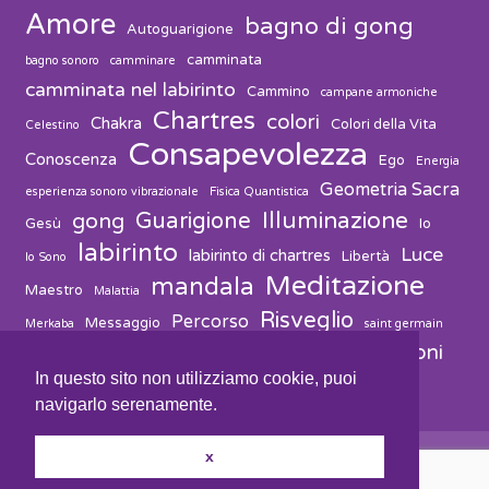
Amore
bagno di gong
Autoguarigione
camminata
bagno sonoro
camminare
camminata nel labirinto
Cammino
campane armoniche
Chartres
colori
Chakra
Colori della Vita
Celestino
Consapevolezza
Conoscenza
Ego
Energia
Geometria Sacra
esperienza sonoro vibrazionale
Fisica Quantistica
Guarigione
Illuminazione
gong
Gesù
Io
labirinto
Luce
labirinto di chartres
Libertà
Io Sono
Meditazione
mandala
Maestro
Malattia
Risveglio
Percorso
Messaggio
Merkaba
saint germain
vibrazioni
suono
solvitur ambulando
Salute
Spiritualità
In questo sito non utilizziamo cookie, puoi
navigarlo serenamente.
x