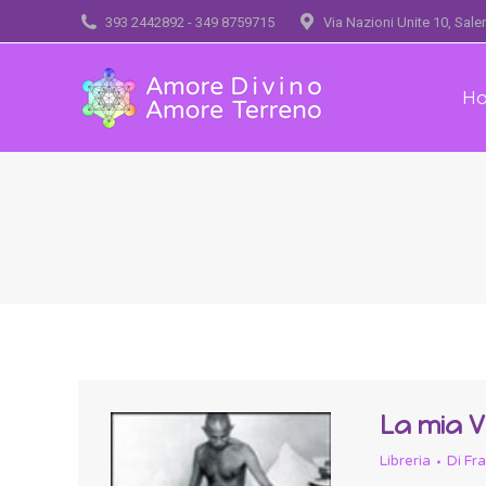
393 2442892 - 349 8759715
Via Nazioni Unite 10, Sal
H
La mia V
Libreria
Di
Fr