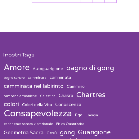
31
1
2
3
4
5
6
I nostri Tags
Amore
bagno di gong
Autoguarigione
camminata
bagno sonoro
camminare
camminata nel labirinto
Cammino
Chartres
Chakra
campane armoniche
Celestino
colori
Conoscenza
Colori della Vita
Consapevolezza
Ego
Energia
esperienza sonoro vibrazionale
Fisica Quantistica
Guarigione
gong
Geometria Sacra
Gesù