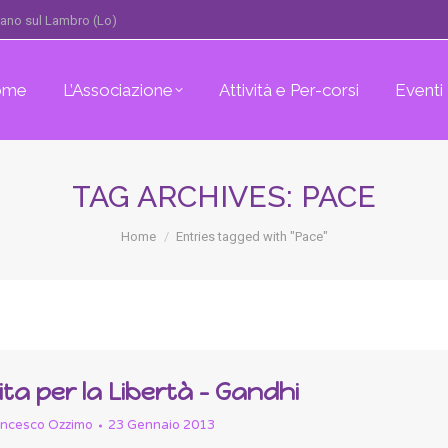
erano sul Lambro (Lo)
ome
L’Associazione
Attività e Per-corsi
Eventi
TAG ARCHIVES:
PACE
You are here:
Home
Entries tagged with "Pace"
ita per la Libertà – Gandhi
ancesco Ozzimo
23 Gennaio 2013