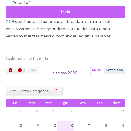
Accetto*
(*) Rispettiamo la tua privacy, i tuoi dati verranno usati
esclusivamente per rispondere alla tua richiesta e non
verranno mai trasmessi o comunicati ad altre persone.
Calendario Eventi
Oggi
Mese
Settimana
agosto 2026
Tutti Evento Categories
lun
mar
mer
gio
ven
sab
dom
27
28
29
30
31
1
2
3
4
5
6
7
8
9