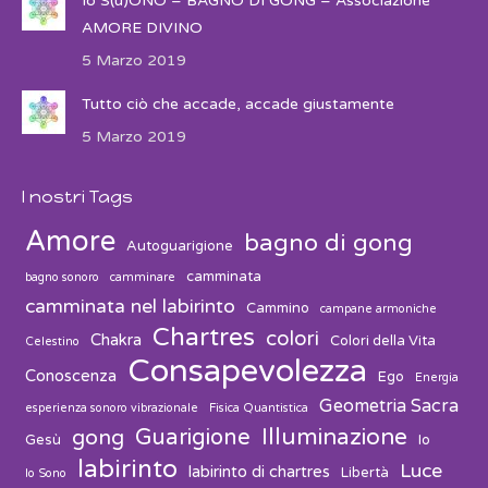
Io S(u)ONO – BAGNO DI GONG – Associazione
AMORE DIVINO
5 Marzo 2019
Tutto ciò che accade, accade giustamente
5 Marzo 2019
I nostri Tags
Amore
bagno di gong
Autoguarigione
camminata
bagno sonoro
camminare
camminata nel labirinto
Cammino
campane armoniche
Chartres
colori
Chakra
Colori della Vita
Celestino
Consapevolezza
Conoscenza
Ego
Energia
Geometria Sacra
esperienza sonoro vibrazionale
Fisica Quantistica
Guarigione
Illuminazione
gong
Gesù
Io
labirinto
Luce
labirinto di chartres
Libertà
Io Sono