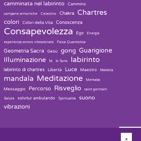
camminata nel labirinto
Cammino
Chartres
Chakra
campane armoniche
Celestino
colori
Conoscenza
Colori della Vita
Consapevolezza
Ego
Energia
esperienza sonoro vibrazionale
Fisica Quantistica
Guarigione
gong
Geometria Sacra
Gesù
labirinto
Illuminazione
Io
Io Sono
Luce
labirinto di chartres
Libertà
Maestro
Malattia
Meditazione
mandala
Merkaba
Risveglio
Percorso
Messaggio
saint germain
suono
solvitur ambulando
Salute
Spiritualità
vibrazioni
x
youhost
solution