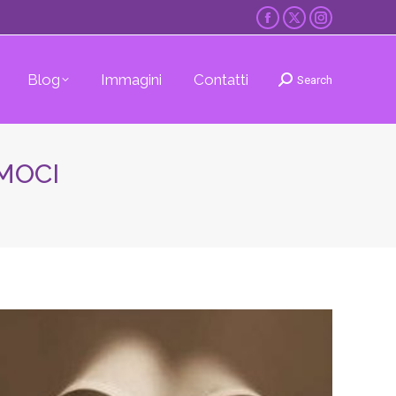
Facebook
X
Instagram
page
page
page
opens
opens
opens
Blog
Immagini
Contatti
Search
Cerca:
in
in
in
new
new
new
window
window
window
MOCI