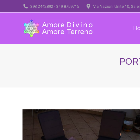
393 2442892 - 349 8759715
Via Nazioni Unite 10, Sal
H
POR