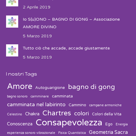
2 Aprile 2019
Io S(u)ONO – BAGNO DI GONG – Associazione
AMORE DIVINO
5 Marzo 2019
Tutto ciò che accade, accade giustamente
5 Marzo 2019
I nostri Tags
Amore
bagno di gong
Autoguarigione
camminata
bagno sonoro
camminare
camminata nel labirinto
Cammino
campane armoniche
Chartres
colori
Chakra
Colori della Vita
Celestino
Consapevolezza
Conoscenza
Ego
Energia
Geometria Sacra
esperienza sonoro vibrazionale
Fisica Quantistica