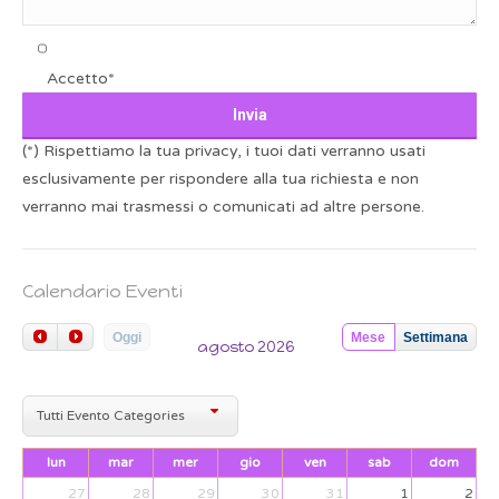
Accetto*
(*) Rispettiamo la tua privacy, i tuoi dati verranno usati
esclusivamente per rispondere alla tua richiesta e non
verranno mai trasmessi o comunicati ad altre persone.
Calendario Eventi
Oggi
Mese
Settimana
agosto 2026
Tutti Evento Categories
lun
mar
mer
gio
ven
sab
dom
27
28
29
30
31
1
2