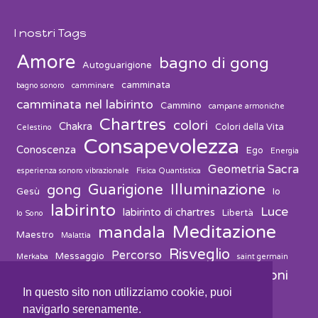
I nostri Tags
Amore
bagno di gong
Autoguarigione
camminata
bagno sonoro
camminare
camminata nel labirinto
Cammino
campane armoniche
Chartres
colori
Chakra
Colori della Vita
Celestino
Consapevolezza
Conoscenza
Ego
Energia
Geometria Sacra
esperienza sonoro vibrazionale
Fisica Quantistica
Guarigione
Illuminazione
gong
Gesù
Io
labirinto
Luce
labirinto di chartres
Libertà
Io Sono
Meditazione
mandala
Maestro
Malattia
Risveglio
Percorso
Messaggio
Merkaba
saint germain
vibrazioni
suono
solvitur ambulando
Salute
Spiritualità
In questo sito non utilizziamo cookie, puoi
navigarlo serenamente.