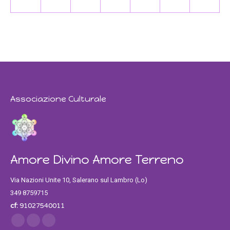
31
1
2
3
4
5
6
Associazione Culturale
Amore Divino Amore Terreno
Via Nazioni Unite 10, Salerano sul Lambro (Lo)
349 8759715
cf:
91027540011
Find us on:
Facebook
Twitter
Instagram