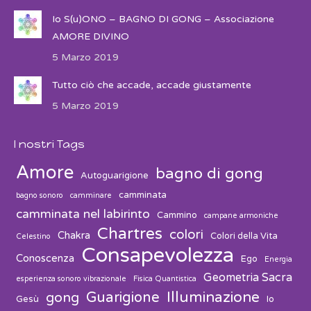
Io S(u)ONO – BAGNO DI GONG – Associazione
AMORE DIVINO
5 Marzo 2019
Tutto ciò che accade, accade giustamente
5 Marzo 2019
I nostri Tags
Amore
bagno di gong
Autoguarigione
camminata
bagno sonoro
camminare
camminata nel labirinto
Cammino
campane armoniche
Chartres
colori
Chakra
Colori della Vita
Celestino
Consapevolezza
Conoscenza
Ego
Energia
Geometria Sacra
esperienza sonoro vibrazionale
Fisica Quantistica
Guarigione
Illuminazione
gong
Gesù
Io