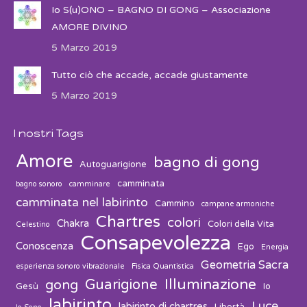
Io S(u)ONO – BAGNO DI GONG – Associazione
AMORE DIVINO
5 Marzo 2019
Tutto ciò che accade, accade giustamente
5 Marzo 2019
I nostri Tags
Amore
bagno di gong
Autoguarigione
camminata
bagno sonoro
camminare
camminata nel labirinto
Cammino
campane armoniche
Chartres
colori
Chakra
Colori della Vita
Celestino
Consapevolezza
Conoscenza
Ego
Energia
Geometria Sacra
esperienza sonoro vibrazionale
Fisica Quantistica
Guarigione
Illuminazione
gong
Gesù
Io
labirinto
Luce
labirinto di chartres