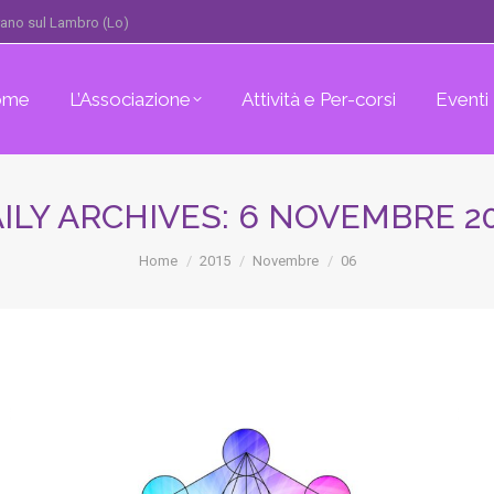
erano sul Lambro (Lo)
ome
L’Associazione
Attività e Per-corsi
Eventi
ILY ARCHIVES:
6 NOVEMBRE 2
You are here:
Home
2015
Novembre
06