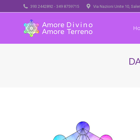
393 2442892 - 349 8759715
Via Nazioni Unite 10, Sal
H
DA