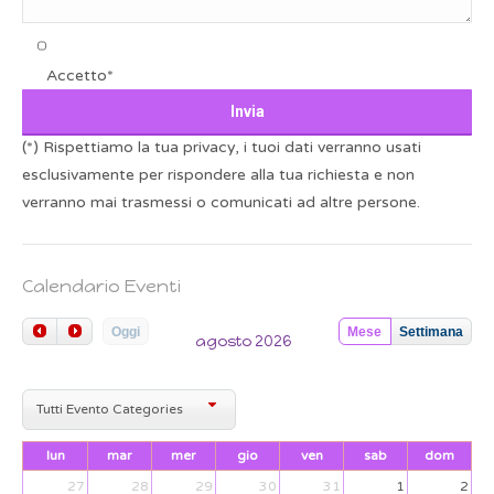
Accetto*
(*) Rispettiamo la tua privacy, i tuoi dati verranno usati
esclusivamente per rispondere alla tua richiesta e non
verranno mai trasmessi o comunicati ad altre persone.
Calendario Eventi
Oggi
Mese
Settimana
agosto 2026
Tutti Evento Categories
lun
mar
mer
gio
ven
sab
dom
27
28
29
30
31
1
2