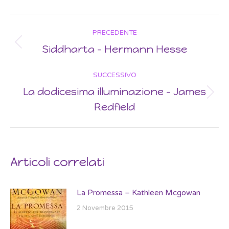
Post
PRECEDENTE
navigation
Siddharta – Hermann Hesse
Previous
post:
SUCCESSIVO
La dodicesima illuminazione – James
Next
Redfield
post:
Articoli correlati
La Promessa – Kathleen Mcgowan
2 Novembre 2015