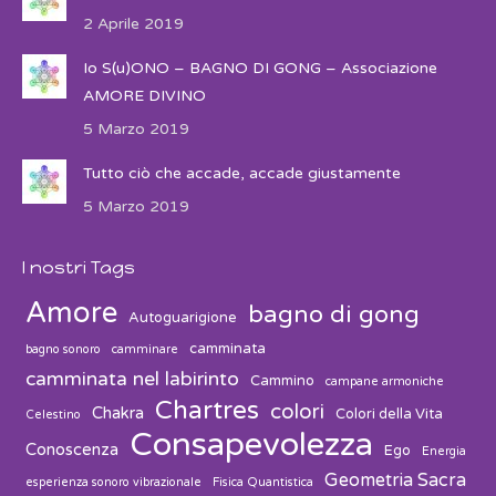
2 Aprile 2019
Io S(u)ONO – BAGNO DI GONG – Associazione
AMORE DIVINO
5 Marzo 2019
Tutto ciò che accade, accade giustamente
5 Marzo 2019
I nostri Tags
Amore
bagno di gong
Autoguarigione
camminata
bagno sonoro
camminare
camminata nel labirinto
Cammino
campane armoniche
Chartres
colori
Chakra
Colori della Vita
Celestino
Consapevolezza
Conoscenza
Ego
Energia
Geometria Sacra
esperienza sonoro vibrazionale
Fisica Quantistica