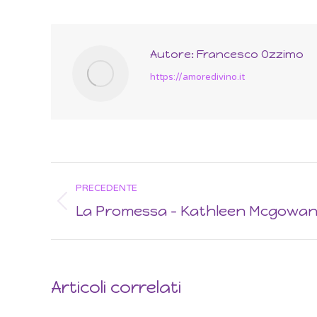
Autore:
Francesco Ozzimo
https://amoredivino.it
Post
PRECEDENTE
navigation
La Promessa – Kathleen Mcgowa
Previous
post:
Articoli correlati