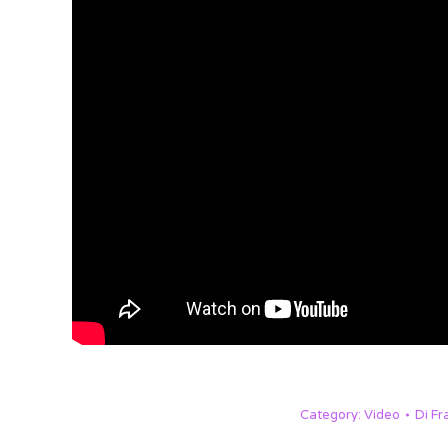
Category:
Video
Di
Fr