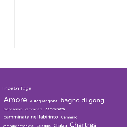
I nostri Tags
Amore
bagno di gong
Autoguarigione
camminata
bagno sonoro
camminare
camminata nel labirinto
Cammino
Chartres
Chakra
campane armoniche
Celestino