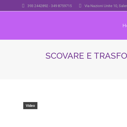
393 2442892 - 349 8759715
Via Nazioni Unite 10, Sal
H
SCOVARE E TRASFO
Video