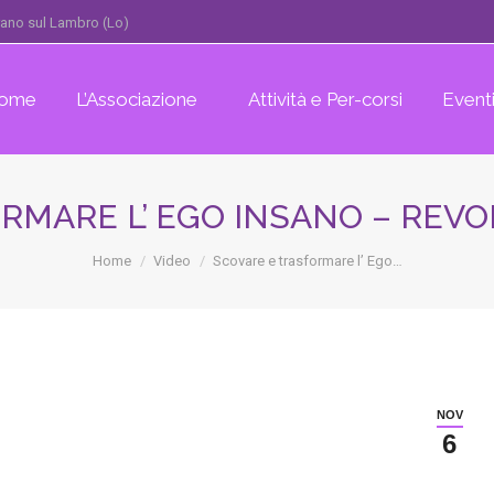
erano sul Lambro (Lo)
ome
L’Associazione
Attività e Per-corsi
Event
RMARE L’ EGO INSANO – REVOL
You are here:
Home
Video
Scovare e trasformare l’ Ego…
NOV
6