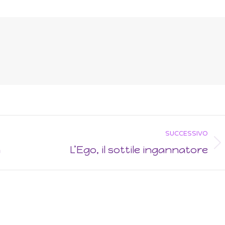
SUCCESSIVO
n
L’Ego, il sottile ingannatore
Next
post: