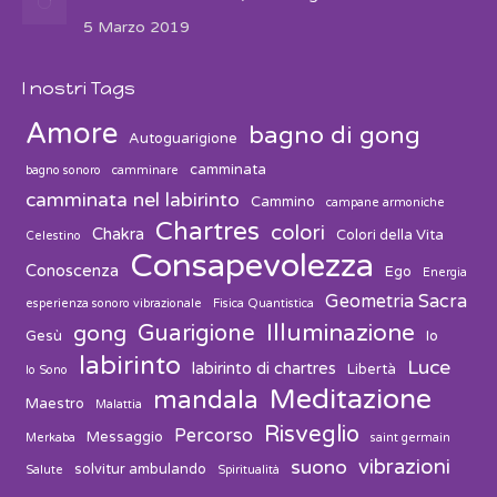
5 Marzo 2019
I nostri Tags
Amore
bagno di gong
Autoguarigione
camminata
bagno sonoro
camminare
camminata nel labirinto
Cammino
campane armoniche
Chartres
colori
Chakra
Colori della Vita
Celestino
Consapevolezza
Conoscenza
Ego
Energia
Geometria Sacra
esperienza sonoro vibrazionale
Fisica Quantistica
Guarigione
Illuminazione
gong
Gesù
Io
labirinto
Luce
labirinto di chartres
Libertà
Io Sono
Meditazione
mandala
Maestro
Malattia
Risveglio
Percorso
Messaggio
Merkaba
saint germain
vibrazioni
suono
solvitur ambulando
Salute
Spiritualità